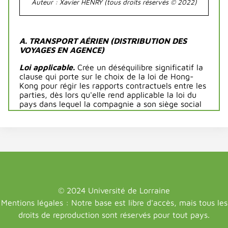
Auteur : Xavier HENRY (tous droits réservés © 2022)
A. TRANSPORT AÉRIEN (DISTRIBUTION DES
VOYAGES EN AGENCE)
Loi applicable.
Crée un déséquilibre significatif la
clause qui porte sur le choix de la loi de Hong-
Kong pour régir les rapports contractuels entre les
parties, dès lors qu'elle rend applicable la loi du
pays dans lequel la compagnie a son siège social
qui peut être réputée lui être plus favorable.
CA
Paris (pôle 5 ch. 5), 13 février 2020
:
RG n°
16/15098 ;
Cerclab
n° 8355
(contrat de
commercialisation des voyages aériens d’une
compagnie chinoise par une agence française de
compagnie ; N.B. l’arrêt repousse l’action au fond,
faute de preuve de soumission et de préjudice),
sur appel de T. com. Lyon, 22 janvier 2015 :
RG
n° 2012J1217 ;
Dnd
.
© 2024 Université de Lorraine
Mentions légales : Notre base est libre d'accès, mais tous les
Durée du contrat
. Crée un déséquilibre significatif
la clause qui, malgré l'ancienneté des
relations
droits de reproduction sont réservés pour tout pays.
entre les parties, datant de 1989, stipule une