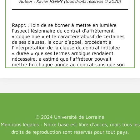
Auteur : Xavier HENRY (tous droits réservés © 2020)
Rappr
. : loin de se borner à mettre en lumière
l’aspect lésionnaire du contrat d’affrètement
« coque nue » et le caractère abusif de certaines
de ses clauses, la cour d’appel, procédant à
l’interprétation de la clause du contrat intitulée
« durée » que ses termes ambigus rendaient
nécessaire, a estimé que l’affréteur pouvait
mettre fin chaque année au contrat sans que son
cocontractant ait la même possibilité ; en l’état de
cette appréciation dont il résultait que le terme du
contrat dépendait de la volonté de l’affréteur seul,
la cour d’appel a pu retenir que le contrat
d’affrètement était contraire à l’article 10 de la loi
du 18 juin 1966, et que le cocontractant n’avait
donné son consentement au contrat que par suite
d’une erreur sur un élément substantiel de son
engagement
.
Cass. com., 29 avril 2002
:
pourvoi
© 2024 Université de Lorraine
n° 00-10708 ; Bull. civ. IV, n° 77 ;
Cerclab
n° 5196
,
Mentions légales : Notre base est libre d'accès, mais tous les
rejetant le pourvoi contre CA Poitiers, 3 novembre
droits de reproduction sont réservés pour tout pays.
1999 :
Dnd
.