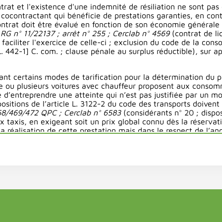
rat et l'existence d'une indemnité de résiliation ne sont pas 
 cocontractant qui bénéficie de prestations garanties, en con
trat doit être évalué en fonction de son économie générale 
:
RG n° 11/22137 ; arrêt n° 255 ; Cerclab n° 4569
(contrat de l
 faciliter l'exercice de celle-ci ; exclusion du code de la con
L. 442-1] C. com.
; clause pénale au surplus réductible),
sur ap
ant certains modes de tarification pour la détermination du pr
ne ou plusieurs voitures avec chauffeur proposent aux consomm
é d’entreprendre une atteinte qui n’est pas justifiée par un mot
ispositions de l’article L. 3122-2 du code des transports doivent
468/469/472 QPC ; Cerclab n° 6583
(considérants n° 20 ; dispo
 taxis, en exigeant soit un prix global connu dès la réservati
la réalisation de cette prestation mais dans le respect de l’anc