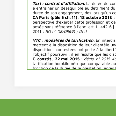
Taxi : contrat d’affiliation.
La
durée du cont
à entraîner un déséquilibre au détriment du
durée de son engagement, dès lors qu'un con
CA Paris (pôle 5 ch. 11), 18 octobre 2013
perspective d'exercer cette profession et de
posée sans référence à l’anc. art. L. 442-6
[
2011 :
RG n° 08/08691 ; Dnd
.
VTC : modalités de tarification.
En interdis
mettent à la disposition de leur clientèle u
dispositions contestées ont porté à la libert
l’objectif poursuivi ; il en résulte que les d
C. constit., 22 mai 2015
:
décis. n° 2015-
tarification horokilométrique comparable aux
fonction de la durée de la prestation, après 