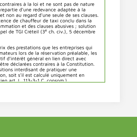
contraires à la loi et ne sont pas de nature
trepartie d'une redevance adaptée à la
et non au regard d'une seule de ses clauses.
icence de chauffeur de taxi conclu dans la
sommation et des clauses abusives ; solution
e
pel de TGI Créteil (3
ch. civ.), 5 décembre
ix des prestations que les entreprises qui
ateurs lors de la réservation préalable, les
if d’intérêt général en lien direct avec
 être déclarées contraires à la Constitution.
sitions interdisant de pratiquer une
on, soit s’il est calculé uniquement en
ien art. L. 113-3-1 C. consom.).